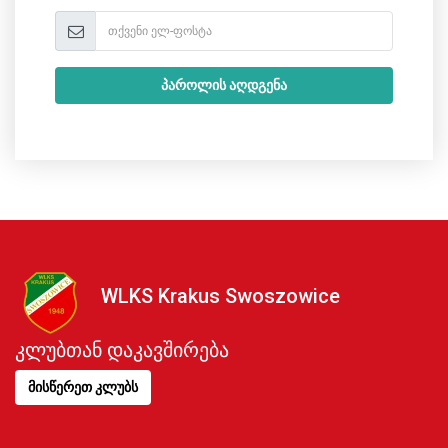
პაროლის აღდგენა
WLKS Krakus Swoszowice
კლუბთან დაკავშირება
მისწერეთ კლუბს