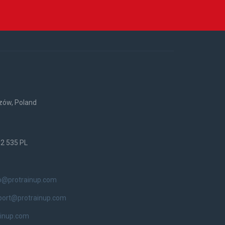
rzów, Poland
52 535 PL
o@protrainup.com
port@protrainup.com
ainup.com