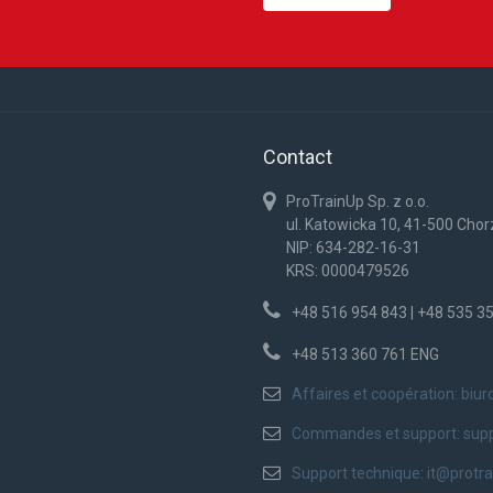
Contact
ProTrainUp Sp. z o.o.
ul. Katowicka 10, 41-500 Cho
NIP: 634-282-16-31
KRS: 0000479526
+48 516 954 843 | +48 535 3
+48 513 360 761 ENG
Affaires et coopération:
biur
Commandes et support:
sup
Support technique:
it@protr