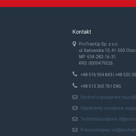
Kontakt
ProTrainUp Sp. z o.o.
ul. Katowicka 10, 41-500 Cho
NIP: 634-282-16-31
KRS: 0000479526
+48 516 954 843 | +48 535 3
+48 513 360 761 ENG
Obchod a spolupráce:
biuro@
Objednávky a podpora:
supp
Technická podpora:
it@protr
Právní předpisy:
iod@protrai