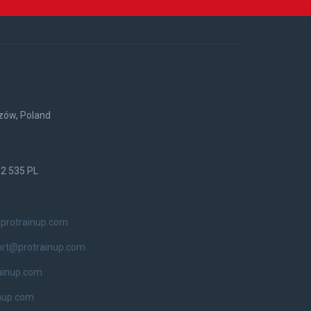
rzów, Poland
52 535 PL
protrainup.com
ort@protrainup.com
ainup.com
nup.com