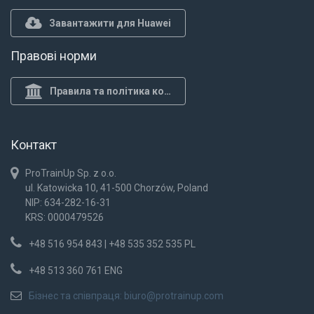
Завантажити для Huawei
Правові норми
Правила та політика конф.
Контакт
ProTrainUp Sp. z o.o.
ul. Katowicka 10, 41-500 Chorzów, Poland
NIP: 634-282-16-31
KRS: 0000479526
+48 516 954 843 | +48 535 352 535 PL
+48 513 360 761 ENG
Бізнес та співпраця:
biuro@protrainup.com