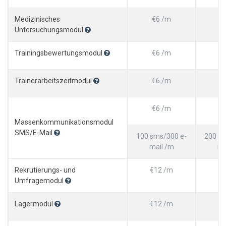
Medizinisches
€6 /m
Untersuchungsmodul
Trainingsbewertungsmodul
€6 /m
Trainerarbeitszeitmodul
€6 /m
€
€6 /m
€
Massenkommunikationsmodul
SMS/E-Mail
100 sms/300 e-
200 sm
mail /m
ma
Rekrutierungs- und
€12 /m
€1
Umfragemodul
Lagermodul
€12 /m
€1