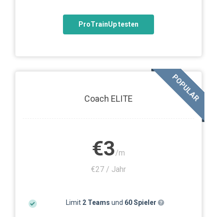
ProTrainUp testen
POPULAR
Coach ELITE
€3
/m
€27 / Jahr
Limit
2 Teams
und
60 Spieler