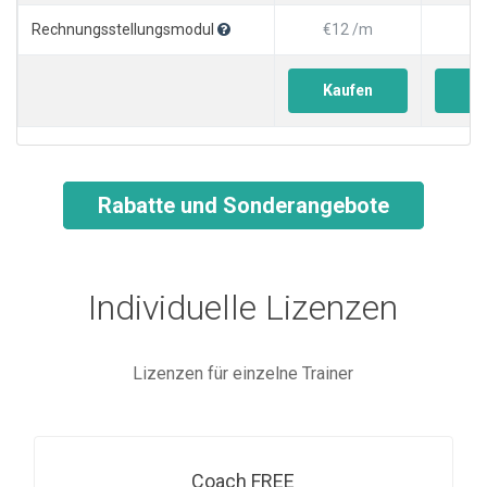
Rechnungsstellungsmodul
€12 /m
€1
Kaufen
Ka
Rabatte und Sonderangebote
Individuelle Lizenzen
Lizenzen für einzelne Trainer
Coach FREE