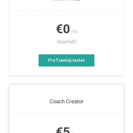
€0
/m
dauerhaft
ProTrainUp testen
Coach Creator
€5