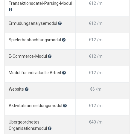
Transaktionsdatei-Parsing-Modul
€12 /m
€1
Ermüdungsanalysemodul
€12 /m
€1
Spielerbeobachtungsmodul
€12 /m
€1
E-Commerce-Modul
€12 /m
€1
Modul für individuelle Arbeit
€12 /m
€1
Website
€6 /m
€
Aktivitätsanmeldungsmodul
€12 /m
€1
Übergeordnetes
€40 /m
€4
Organisationsmodul