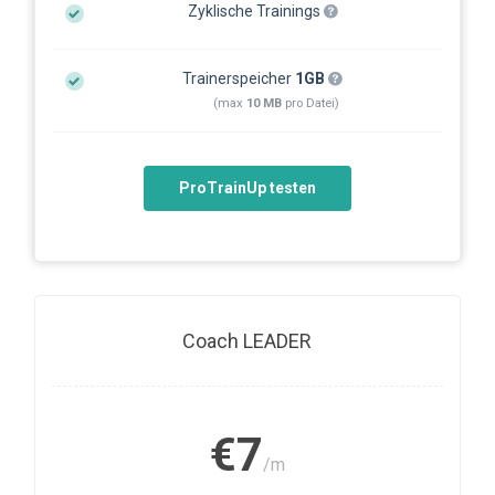
Zyklische Trainings
Trainerspeicher
1GB
(max
10 MB
pro Datei)
ProTrainUp testen
Coach LEADER
€7
/m