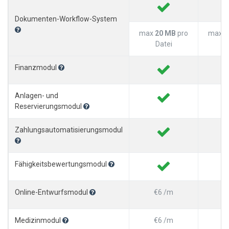
Dokumenten-Workflow-System
max
20 MB
pro
max
3
Datei
D
Finanzmodul
Anlagen- und
Reservierungsmodul
Zahlungsautomatisierungsmodul
Fähigkeitsbewertungsmodul
Online-Entwurfsmodul
€6 /m
Medizinmodul
€6 /m