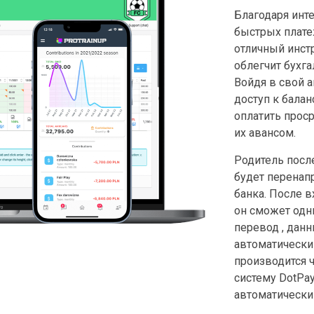
Благодаря инте
быстрых плате
отличный инст
облегчит бухга
Войдя в свой а
доступ к балан
оплатить прос
их авансом.
Родитель после
будет перенап
банка. После в
он сможет од
перевод , данн
автоматически
производится 
систему DotPay
автоматически