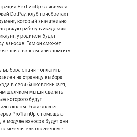
грации ProTrainUp с системой
жей DotPay, клуб приобретает
румент, который значительно
лтерскую работу в академии.
ккаунт, у родителя будет
су взносов. Там он сможет
роченные взносы или оплатить
 выбора опции - оплатить,
равлен на страницу выбора
хода в свой банковский счет,
ним щелчком мыши сделать
ые которого будут
 заполнены. Если оплата
через ProTrainUp с помощью
, в модуле взносов будут они
 помечены как оплаченные.